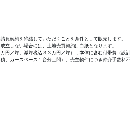
。
築請負契約を締結していただくことを条件として販売します。
が成立しない場合には、土地売買契約は白紙となります。
５万円／坪、減坪税込３３万円／坪），本体に含む付帯費（設
段積、カースペース１台分土間）、売主物件につき仲介手数料