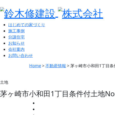
はじめての家づくり
施工事例
分譲住宅
お知らせ
会社案内
お問い合わせ
Home
>
不動産情報
>
茅ヶ崎市小和田1丁目条
土地
茅ヶ崎市小和田1丁目条件付土地No