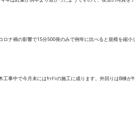
コロナ禍の影響で15分500発のみで例年に比べると規模を縮小
工事中で今月末にはｷｯﾁﾝの施工に成ります。外回りはB棟がｻｲ