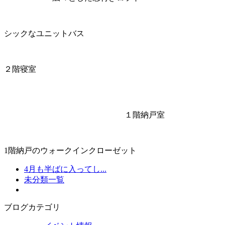
シックなユニットバス
２階寝室
１階納戸室
1階納戸のウォークインクローゼット
4月も半ばに入ってし...
未分類一覧
ブログカテゴリ