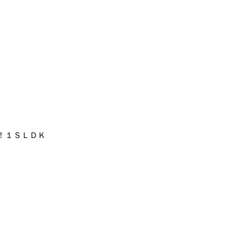
！１ＳＬＤＫ