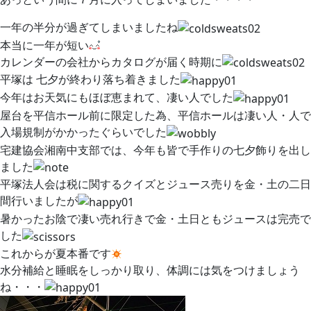
一年の半分が過ぎてしまいましたね
本当に一年が短い
カレンダーの会社からカタログが届く時期に
平塚は 七夕が終わり落ち着きました
今年はお天気にもほぼ恵まれて、凄い人でした
屋台を平信ホール前に限定した為、平信ホールは凄い人・人で
入場規制がかかったぐらいでした
宅建協会湘南中支部では、今年も皆で手作りの七夕飾りを出し
ました
平塚法人会は税に関するクイズとジュース売りを金・土の二日
間行いましたが
暑かったお陰で凄い売れ行きで金・土日ともジュースは完売で
した
これからが夏本番です
水分補給と睡眠をしっかり取り、体調には気をつけましょう
ね・・・