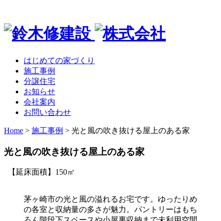
はじめての家づくり
施工事例
分譲住宅
お知らせ
会社案内
お問い合わせ
Home
>
施工事例
>
光と風の吹き抜ける屋上のある家
光と風の吹き抜ける屋上のある家
【延床面積】150㎡
茅ヶ崎市の光と風の溢れるお宅です。ゆったりめ
の各室と収納量の多さが魅力。パントリーはもち
ろん階段下スペースや小屋裏収納まで未利用空間